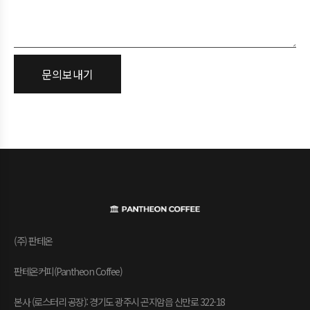
(주) 판테온
판테온커피(Pantheon Coffee)
본사 (로스터리 공장): 경기도 광주시 곤지암읍 신만로 322-18