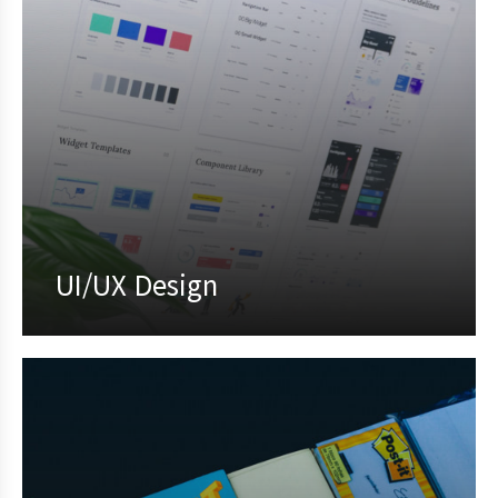
UI/UX Design
Proin feugiat pharetra nisi in viverra.
Pellentesque habitant morbi tristique
senectus et netus et malesuada fames ac
turpis