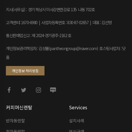
지사(사무실) : 경기 하남시 미사강변한강로 135 나동 702호
고객센터: 1670-6980 | 사업자등록번호 : 830-87-02657
|
대표 : 김선영
통신판매업신고 : 제 2024-경기광주-2162 호
개인정보관리책임자 : 김성률(pantheongroup@naver.com) 호스팅사업자 : 닷
홈
개인정보 처리방침
커피머신렌탈
Services
반자동렌탈
설치사례
전자동렌탈
머신구매