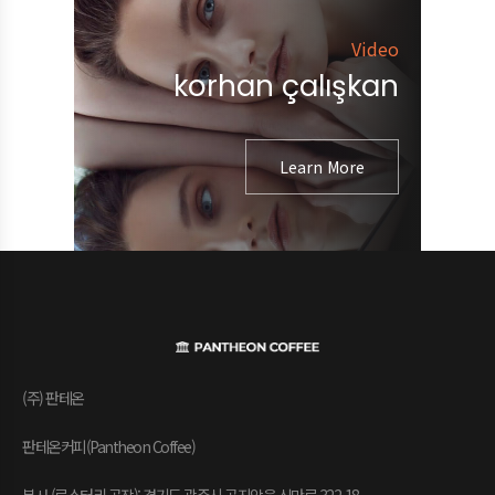
Video
korhan çalışkan
Learn More
(주) 판테온
판테온커피(Pantheon Coffee)