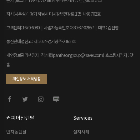
본사 (로스터리 공장): 경기도 광주시 곤지암읍 신만로 322-18
지사(사무실) : 경기 하남시 미사강변한강로 135 나동 702호
고객센터: 1670-6980 | 사업자등록번호 : 830-87-02657
|
대표 : 김선영
통신판매업신고 : 제 2024-경기광주-2162 호
개인정보관리책임자 : 김성률(pantheongroup@naver.com) 호스팅사업자 : 닷
홈
개인정보 처리방침
커피머신렌탈
Services
반자동렌탈
설치사례