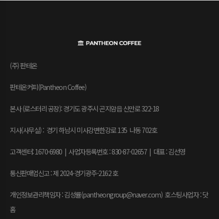
(주) 판테온
판테온커피(Pantheon Coffee)
본사 (로스터리 공장): 경기도 광주시 곤지암읍 신만로 322-18
지사(사무실) : 경기 하남시 미사강변한강로 135 나동 702호
고객센터: 1670-6980 | 사업자등록번호 : 830-87-02657
|
대표 : 김선영
통신판매업신고 : 제 2024-경기광주-2162 호
개인정보관리책임자 : 김성률(pantheongroup@naver.com) 호스팅사업자 : 닷
홈