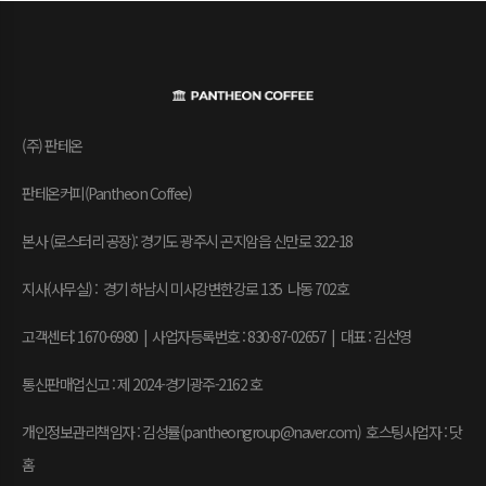
(주) 판테온
판테온커피(Pantheon Coffee)
본사 (로스터리 공장): 경기도 광주시 곤지암읍 신만로 322-18
지사(사무실) : 경기 하남시 미사강변한강로 135 나동 702호
고객센터: 1670-6980 | 사업자등록번호 : 830-87-02657
|
대표 : 김선영
통신판매업신고 : 제 2024-경기광주-2162 호
개인정보관리책임자 : 김성률(pantheongroup@naver.com) 호스팅사업자 : 닷
홈