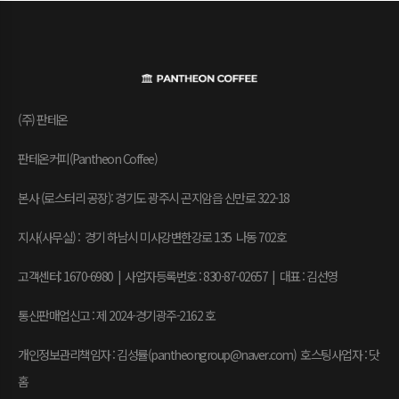
(주) 판테온
판테온커피(Pantheon Coffee)
본사 (로스터리 공장): 경기도 광주시 곤지암읍 신만로 322-18
지사(사무실) : 경기 하남시 미사강변한강로 135 나동 702호
고객센터: 1670-6980 | 사업자등록번호 : 830-87-02657
|
대표 : 김선영
통신판매업신고 : 제 2024-경기광주-2162 호
개인정보관리책임자 : 김성률(pantheongroup@naver.com) 호스팅사업자 : 닷
홈