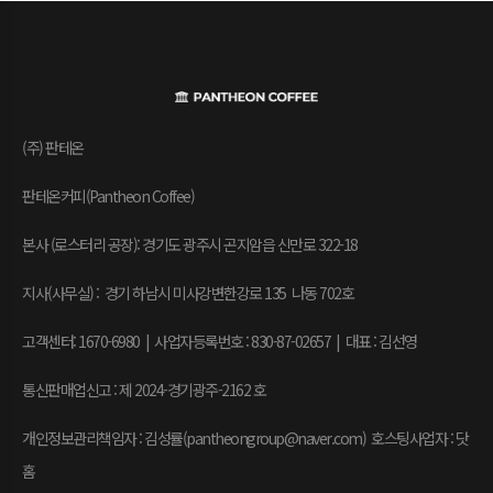
(주) 판테온
판테온커피(Pantheon Coffee)
본사 (로스터리 공장): 경기도 광주시 곤지암읍 신만로 322-18
지사(사무실) : 경기 하남시 미사강변한강로 135 나동 702호
고객센터: 1670-6980 | 사업자등록번호 : 830-87-02657
|
대표 : 김선영
통신판매업신고 : 제 2024-경기광주-2162 호
개인정보관리책임자 : 김성률(pantheongroup@naver.com) 호스팅사업자 : 닷
홈