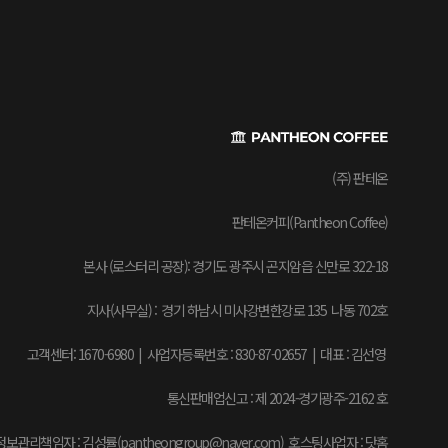
(주) 판테온
판테온커피(Pantheon Coffee)
본사 (로스터리 공장): 경기도 광주시 곤지암읍 신만로 322-18
지사(사무실) : 경기 하남시 미사강변한강로 135 나동 702호
고객센터: 1670-6980 | 사업자등록번호 : 830-87-02657
|
대표 : 김선영
통신판매업신고 : 제 2024-경기광주-2162 호
보관리책임자 : 김성률(pantheongroup@naver.com) 호스팅사업자 : 닷홈