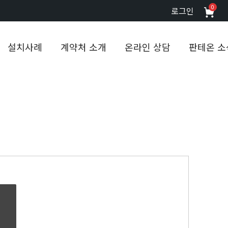
0
로그인
설치사례
계약처 소개
온라인 상담
판테온 소