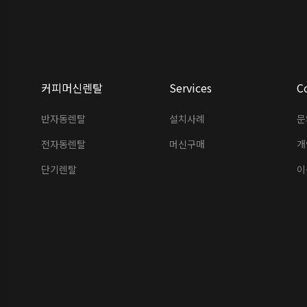
커피머신렌탈
Services
C
반자동렌탈
설치사례
문
전자동렌탈
머신구매
개
단기렌탈
이