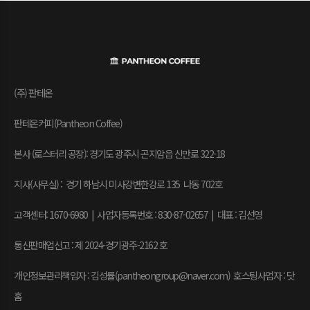
(주) 판테온
판테온커피(Pantheon Coffee)
본사 (로스터리 공장): 경기도 광주시 곤지암읍 신만로 322-18
지사(사무실) : 경기 하남시 미사강변한강로 135 나동 702호
고객센터: 1670-6980 | 사업자등록번호 : 830-87-02657
|
대표 : 김선영
통신판매업신고 : 제 2024-경기광주-2162 호
개인정보관리책임자 : 김성률(pantheongroup@naver.com) 호스팅사업자 : 닷
홈