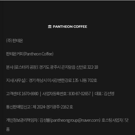
(주) 판테온
판테온커피(Pantheon Coffee)
본사 (로스터리 공장): 경기도 광주시 곤지암읍 신만로 322-18
지사(사무실) : 경기 하남시 미사강변한강로 135 나동 702호
고객센터: 1670-6980 | 사업자등록번호 : 830-87-02657
|
대표 : 김선영
통신판매업신고 : 제 2024-경기광주-2162 호
개인정보관리책임자 : 김성률(pantheongroup@naver.com) 호스팅사업자 : 닷
홈