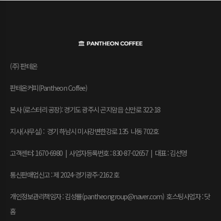
(주) 판테온
판테온커피(Pantheon Coffee)
본사 (로스터리 공장): 경기도 광주시 곤지암읍 신만로 322-18
지사(사무실) : 경기 하남시 미사강변한강로 135 나동 702호
고객센터: 1670-6980 | 사업자등록번호 : 830-87-02657
|
대표 : 김선영
통신판매업신고 : 제 2024-경기광주-2162 호
개인정보관리책임자 : 김성률(pantheongroup@naver.com) 호스팅사업자 : 닷
홈