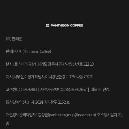
(주) 판테온
판테온커피(Pantheon Coffee)
본사 (로스터리 공장): 경기도 광주시 곤지암읍 신만로 322-18
지사(사무실) : 경기 하남시 미사강변한강로 135 나동 702호
고객센터: 1670-6980 | 사업자등록번호 : 830-87-02657
|
대표 : 김선영
통신판매업신고 : 제 2024-경기광주-2162 호
개인정보관리책임자 : 김성률(pantheongroup@naver.com) 호스팅사업자 : 닷
홈