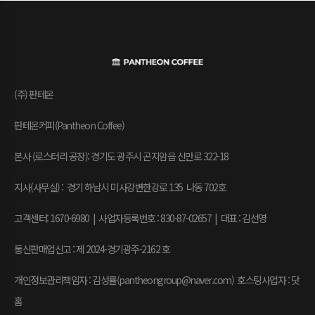
(주) 판테온
판테온커피(Pantheon Coffee)
본사 (로스터리 공장): 경기도 광주시 곤지암읍 신만로 322-18
지사(사무실) : 경기 하남시 미사강변한강로 135 나동 702호
고객센터: 1670-6980 | 사업자등록번호 : 830-87-02657
|
대표 : 김선영
통신판매업신고 : 제 2024-경기광주-2162 호
개인정보관리책임자 : 김성률(pantheongroup@naver.com) 호스팅사업자 : 닷
홈