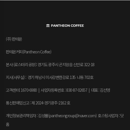
(주) 판테온
판테온커피(Pantheon Coffee)
본사 (로스터리 공장): 경기도 광주시 곤지암읍 신만로 322-18
지사(사무실) : 경기 하남시 미사강변한강로 135 나동 702호
고객센터: 1670-6980 | 사업자등록번호 : 830-87-02657
|
대표 : 김선영
통신판매업신고 : 제 2024-경기광주-2162 호
개인정보관리책임자 : 김성률(pantheongroup@naver.com) 호스팅사업자 : 닷
홈