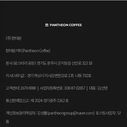
(주) 판테온
판테온커피(Pantheon Coffee)
본사 (로스터리 공장): 경기도 광주시 곤지암읍 신만로 322-18
지사(사무실) : 경기 하남시 미사강변한강로 135 나동 702호
고객센터: 1670-6980 | 사업자등록번호 : 830-87-02657
|
대표 : 김선영
통신판매업신고 : 제 2024-경기광주-2162 호
개인정보관리책임자 : 김성률(pantheongroup@naver.com) 호스팅사업자 : 닷
홈