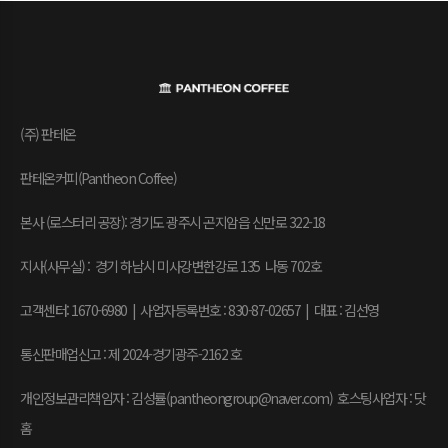
(주) 판테온
판테온커피(Pantheon Coffee)
본사 (로스터리 공장): 경기도 광주시 곤지암읍 신만로 322-18
지사(사무실) : 경기 하남시 미사강변한강로 135 나동 702호
고객센터: 1670-6980 | 사업자등록번호 : 830-87-02657
|
대표 : 김선영
통신판매업신고 : 제 2024-경기광주-2162 호
개인정보관리책임자 : 김성률(pantheongroup@naver.com) 호스팅사업자 : 닷
홈