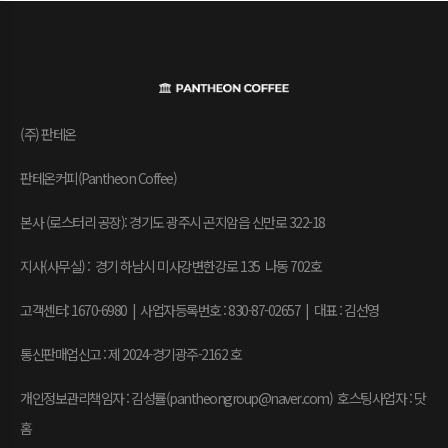
(주) 판테온
판테온커피(Pantheon Coffee)
본사 (로스터리 공장): 경기도 광주시 곤지암읍 신만로 322-18
지사(사무실) : 경기 하남시 미사강변한강로 135 나동 702호
고객센터: 1670-6980 | 사업자등록번호 : 830-87-02657
|
대표 : 김선영
통신판매업신고 : 제 2024-경기광주-2162 호
개인정보관리책임자 : 김성률(pantheongroup@naver.com) 호스팅사업자 : 닷
홈