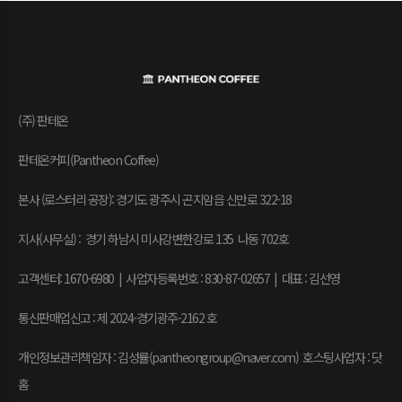
(주) 판테온
판테온커피(Pantheon Coffee)
본사 (로스터리 공장): 경기도 광주시 곤지암읍 신만로 322-18
지사(사무실) : 경기 하남시 미사강변한강로 135 나동 702호
고객센터: 1670-6980 | 사업자등록번호 : 830-87-02657
|
대표 : 김선영
통신판매업신고 : 제 2024-경기광주-2162 호
개인정보관리책임자 : 김성률(pantheongroup@naver.com) 호스팅사업자 : 닷
홈