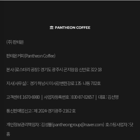
(주) 판테온
판테온커피(Pantheon Coffee)
본사 (로스터리 공장): 경기도 광주시 곤지암읍 신만로 322-18
지사(사무실) : 경기 하남시 미사강변한강로 135 나동 702호
고객센터: 1670-6980 | 사업자등록번호 : 830-87-02657
|
대표 : 김선영
통신판매업신고 : 제 2024-경기광주-2162 호
개인정보관리책임자 : 김성률(pantheongroup@naver.com) 호스팅사업자 : 닷
홈