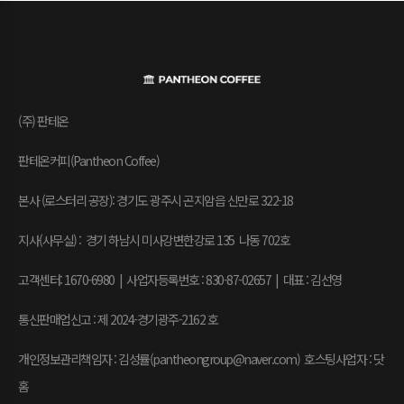
(주) 판테온
판테온커피(Pantheon Coffee)
본사 (로스터리 공장): 경기도 광주시 곤지암읍 신만로 322-18
지사(사무실) : 경기 하남시 미사강변한강로 135 나동 702호
고객센터: 1670-6980 | 사업자등록번호 : 830-87-02657
|
대표 : 김선영
통신판매업신고 : 제 2024-경기광주-2162 호
개인정보관리책임자 : 김성률(pantheongroup@naver.com) 호스팅사업자 : 닷
홈