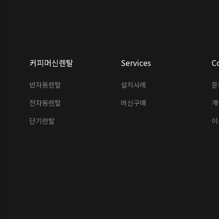
커피머신렌탈
Services
C
반자동렌탈
설치사례
문
전자동렌탈
머신구매
개
단기렌탈
이