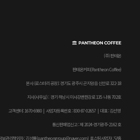
(주) 판테온
판테온커피(Pantheon Coffee)
본사 (로스터리 공장): 경기도 광주시 곤지암읍 신만로 322-18
지사(사무실) : 경기 하남시 미사강변한강로 135 나동 702호
고객센터: 1670-6980 | 사업자등록번호 : 830-87-02657
|
대표 : 김선영
통신판매업신고 : 제 2024-경기광주-2162 호
보관리책임자 : 김성률(pantheongroup@naver.com) 호스팅사업자 : 닷홈