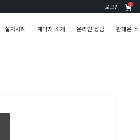
0
로그인
설치사례
계약처 소개
온라인 상담
판테온 소