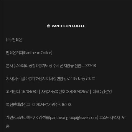
(주) 판테온
판테온커피(Pantheon Coffee)
본사 (로스터리 공장): 경기도 광주시 곤지암읍 신만로 322-18
지사(사무실) : 경기 하남시 미사강변한강로 135 나동 702호
고객센터: 1670-6980 | 사업자등록번호 : 830-87-02657
|
대표 : 김선영
통신판매업신고 : 제 2024-경기광주-2162 호
개인정보관리책임자 : 김성률(pantheongroup@naver.com) 호스팅사업자 : 닷
홈