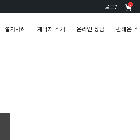
0
로그인
설치사례
계약처 소개
온라인 상담
판테온 소