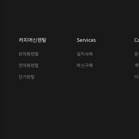
커피머신렌탈
Services
C
반자동렌탈
설치사례
문
전자동렌탈
머신구매
개
단기렌탈
이