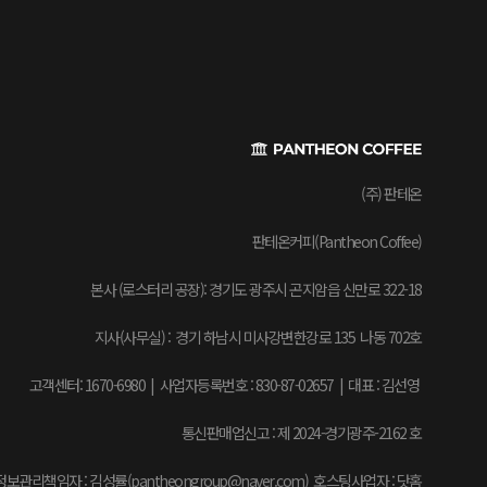
(주) 판테온
판테온커피(Pantheon Coffee)
본사 (로스터리 공장): 경기도 광주시 곤지암읍 신만로 322-18
지사(사무실) : 경기 하남시 미사강변한강로 135 나동 702호
고객센터: 1670-6980 | 사업자등록번호 : 830-87-02657
|
대표 : 김선영
통신판매업신고 : 제 2024-경기광주-2162 호
보관리책임자 : 김성률(pantheongroup@naver.com) 호스팅사업자 : 닷홈