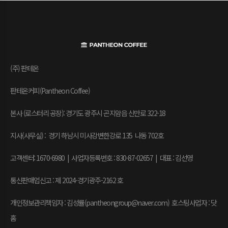
(주) 판테온
판테온커피(Pantheon Coffee)
본사 (로스터리 공장): 경기도 광주시 곤지암읍 신만로 322-18
지사(사무실) : 경기 하남시 미사강변한강로 135 나동 702호
고객센터: 1670-6980 | 사업자등록번호 : 830-87-02657
|
대표 : 김선영
통신판매업신고 : 제 2024-경기광주-2162 호
개인정보관리책임자 : 김성률(pantheongroup@naver.com) 호스팅사업자 : 닷
홈