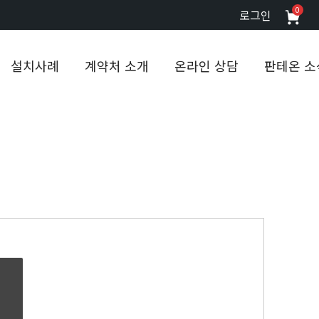
0
로그인
설치사례
계약처 소개
온라인 상담
판테온 소