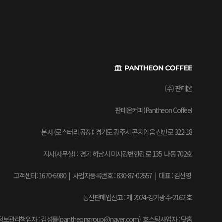
(주) 판테온
판테온커피(Pantheon Coffee)
본사 (로스터리 공장): 경기도 광주시 곤지암읍 신만로 322-18
지사(사무실) : 경기 하남시 미사강변한강로 135 나동 702호
고객센터: 1670-6980 | 사업자등록번호 : 830-87-02657
|
대표 : 김선영
통신판매업신고 : 제 2024-경기광주-2162 호
보관리책임자 : 김성률(pantheongroup@naver.com) 호스팅사업자 : 닷홈