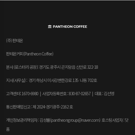
(주) 판테온
판테온커피(Pantheon Coffee)
본사 (로스터리 공장): 경기도 광주시 곤지암읍 신만로 322-18
지사(사무실) : 경기 하남시 미사강변한강로 135 나동 702호
고객센터: 1670-6980 | 사업자등록번호 : 830-87-02657
|
대표 : 김선영
통신판매업신고 : 제 2024-경기광주-2162 호
개인정보관리책임자 : 김성률(pantheongroup@naver.com) 호스팅사업자 : 닷
홈