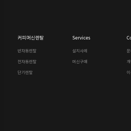
커피머신렌탈
Services
C
반자동렌탈
설치사례
문
전자동렌탈
머신구매
개
단기렌탈
이