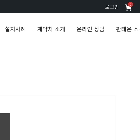
0
로그인
설치사례
계약처 소개
온라인 상담
판테온 소