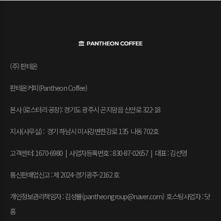
(주) 판테온
판테온커피(Pantheon Coffee)
본사 (로스터리 공장): 경기도 광주시 곤지암읍 신만로 322-18
지사(사무실) : 경기 하남시 미사강변한강로 135 나동 702호
고객센터: 1670-6980 | 사업자등록번호 : 830-87-02657
|
대표 : 김선영
통신판매업신고 : 제 2024-경기광주-2162 호
개인정보관리책임자 : 김성률(pantheongroup@naver.com) 호스팅사업자 : 닷
홈