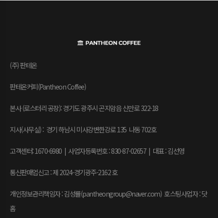
(주) 판테온
판테온커피(Pantheon Coffee)
본사 (로스터리 공장): 경기도 광주시 곤지암읍 신만로 322-18
지사(사무실) : 경기 하남시 미사강변한강로 135 나동 702호
고객센터: 1670-6980 | 사업자등록번호 : 830-87-02657
|
대표 : 김선영
통신판매업신고 : 제 2024-경기광주-2162 호
개인정보관리책임자 : 김성률(pantheongroup@naver.com) 호스팅사업자 : 닷
홈