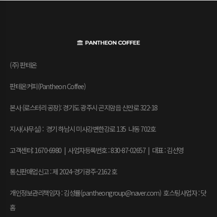
(주) 판테온
판테온커피(Pantheon Coffee)
본사 (로스터리 공장): 경기도 광주시 곤지암읍 신만로 322-18
지사(사무실) : 경기 하남시 미사강변한강로 135 나동 702호
고객센터: 1670-6980 | 사업자등록번호 : 830-87-02657
|
대표 : 김선영
통신판매업신고 : 제 2024-경기광주-2162 호
개인정보관리책임자 : 김성률(pantheongroup@naver.com) 호스팅사업자 : 닷
홈