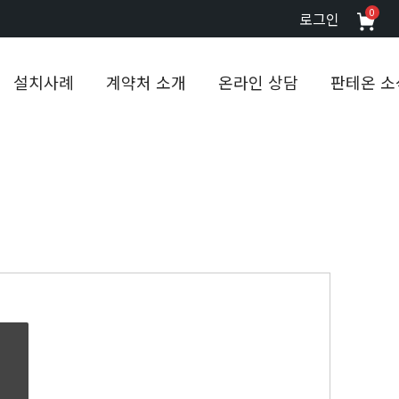
0
로그인
설치사례
계약처 소개
온라인 상담
판테온 소