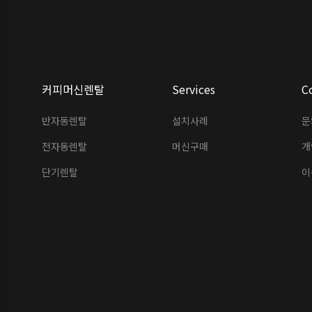
커피머신렌탈
Services
C
반자동렌탈
설치사례
문
전자동렌탈
머신구매
개
단기렌탈
이