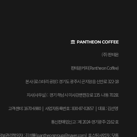
(주) 판테온
판테온커피(Pantheon Coffee)
본사 (로스터리 공장): 경기도 광주시 곤지암읍 신만로 322-18
지사(사무실) : 경기 하남시 미사강변한강로 135 나동 702호
고객센터: 1670-6980 | 사업자등록번호 : 830-87-02657
|
대표 : 김선영
통신판매업신고 : 제 2024-경기광주-2162 호
보관리책임자 : 김성률(pantheongroup@naver.com) 호스팅사업자 : 닷홈