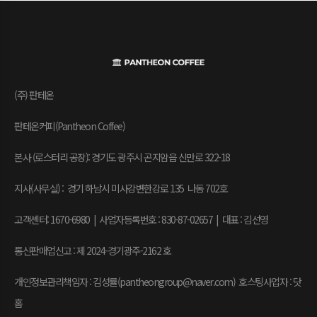
(주) 판테온
판테온커피(Pantheon Coffee)
본사 (로스터리 공장): 경기도 광주시 곤지암읍 신만로 322-18
지사(사무실) : 경기 하남시 미사강변한강로 135 나동 702호
고객센터: 1670-6980 | 사업자등록번호 : 830-87-02657
|
대표 : 김선영
통신판매업신고 : 제 2024-경기광주-2162 호
개인정보관리책임자 : 김성률(pantheongroup@naver.com) 호스팅사업자 : 닷
홈