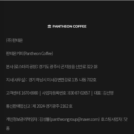
(주) 판테온
판테온커피(Pantheon Coffee)
본사 (로스터리 공장): 경기도 광주시 곤지암읍 신만로 322-18
지사(사무실) : 경기 하남시 미사강변한강로 135 나동 702호
고객센터: 1670-6980 | 사업자등록번호 : 830-87-02657
|
대표 : 김선영
통신판매업신고 : 제 2024-경기광주-2162 호
개인정보관리책임자 : 김성률(pantheongroup@naver.com) 호스팅사업자 : 닷
홈