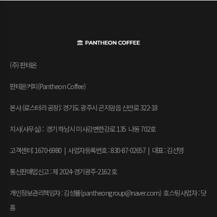
(주) 판테온
판테온커피(Pantheon Coffee)
본사 (로스터리 공장): 경기도 광주시 곤지암읍 신만로 322-18
지사(사무실) : 경기 하남시 미사강변한강로 135 나동 702호
고객센터: 1670-6980 | 사업자등록번호 : 830-87-02657
|
대표 : 김선영
통신판매업신고 : 제 2024-경기광주-2162 호
개인정보관리책임자 : 김성률(pantheongroup@naver.com) 호스팅사업자 : 닷
홈