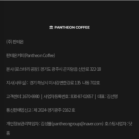
(주) 판테온
판테온커피(Pantheon Coffee)
본사 (로스터리 공장): 경기도 광주시 곤지암읍 신만로 322-18
지사(사무실) : 경기 하남시 미사강변한강로 135 나동 702호
고객센터: 1670-6980 | 사업자등록번호 : 830-87-02657
|
대표 : 김선영
통신판매업신고 : 제 2024-경기광주-2162 호
개인정보관리책임자 : 김성률(pantheongroup@naver.com) 호스팅사업자 : 닷
홈