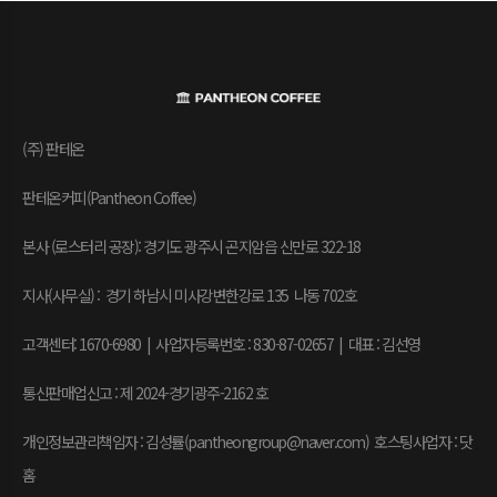
(주) 판테온
판테온커피(Pantheon Coffee)
본사 (로스터리 공장): 경기도 광주시 곤지암읍 신만로 322-18
지사(사무실) : 경기 하남시 미사강변한강로 135 나동 702호
고객센터: 1670-6980 | 사업자등록번호 : 830-87-02657
|
대표 : 김선영
통신판매업신고 : 제 2024-경기광주-2162 호
개인정보관리책임자 : 김성률(pantheongroup@naver.com) 호스팅사업자 : 닷
홈