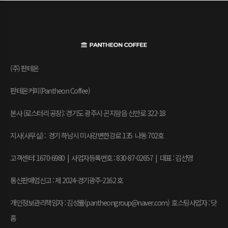
(주) 판테온
판테온커피(Pantheon Coffee)
본사 (로스터리 공장): 경기도 광주시 곤지암읍 신만로 322-18
지사(사무실) : 경기 하남시 미사강변한강로 135 나동 702호
고객센터: 1670-6980 | 사업자등록번호 : 830-87-02657
|
대표 : 김선영
통신판매업신고 : 제 2024-경기광주-2162 호
개인정보관리책임자 : 김성률(pantheongroup@naver.com) 호스팅사업자 : 닷
홈