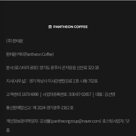
(주) 판테온
판테온커피(Pantheon Coffee)
본사 (로스터리 공장): 경기도 광주시 곤지암읍 신만로 322-18
지사(사무실) : 경기 하남시 미사강변한강로 135 나동 702호
고객센터: 1670-6980 | 사업자등록번호 : 830-87-02657
|
대표 : 김선영
통신판매업신고 : 제 2024-경기광주-2162 호
개인정보관리책임자 : 김성률(pantheongroup@naver.com) 호스팅사업자 : 닷
홈