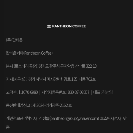
(주) 판테온
판테온커피(Pantheon Coffee)
본사 (로스터리 공장): 경기도 광주시 곤지암읍 신만로 322-18
지사(사무실) : 경기 하남시 미사강변한강로 135 나동 702호
고객센터: 1670-6980 | 사업자등록번호 : 830-87-02657
|
대표 : 김선영
통신판매업신고 : 제 2024-경기광주-2162 호
개인정보관리책임자 : 김성률(pantheongroup@naver.com) 호스팅사업자 : 닷
홈