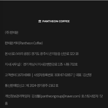
(주) 판테온
판테온커피(Pantheon Coffee)
본사 (로스터리 공장): 경기도 광주시 곤지암읍 신만로 322-18
지사(사무실) : 경기 하남시 미사강변한강로 135 나동 702호
고객센터: 1670-6980 | 사업자등록번호 : 830-87-02657
|
대표 : 김선영
통신판매업신고 : 제 2024-경기광주-2162 호
개인정보관리책임자 : 김성률(pantheongroup@naver.com) 호스팅사업자 : 닷
홈