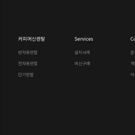
커피머신렌탈
Services
C
반자동렌탈
설치사례
문
전자동렌탈
머신구매
개
단기렌탈
이