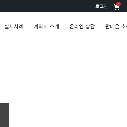
0
로그인
설치사례
계약처 소개
온라인 상담
판테온 소