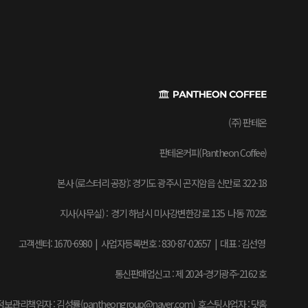
(주) 판테온
판테온커피(Pantheon Coffee)
본사 (로스터리 공장): 경기도 광주시 곤지암읍 신만로 322-18
지사(사무실) : 경기 하남시 미사강변한강로 135 나동 702호
고객센터: 1670-6980 | 사업자등록번호 : 830-87-02657
|
대표 : 김선영
통신판매업신고 : 제 2024-경기광주-2162 호
보관리책임자 : 김성률(pantheongroup@naver.com) 호스팅사업자 : 닷홈