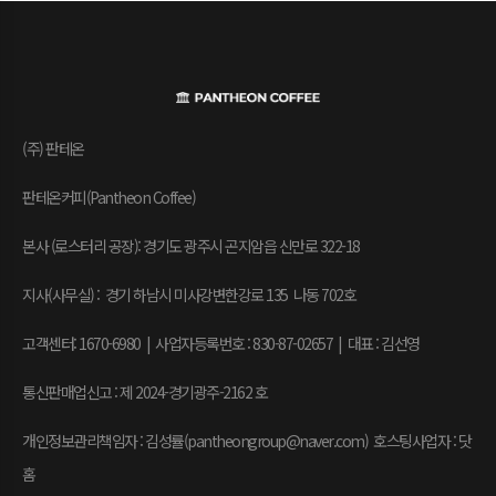
(주) 판테온
판테온커피(Pantheon Coffee)
본사 (로스터리 공장): 경기도 광주시 곤지암읍 신만로 322-18
지사(사무실) : 경기 하남시 미사강변한강로 135 나동 702호
고객센터: 1670-6980 | 사업자등록번호 : 830-87-02657
|
대표 : 김선영
통신판매업신고 : 제 2024-경기광주-2162 호
개인정보관리책임자 : 김성률(pantheongroup@naver.com) 호스팅사업자 : 닷
홈