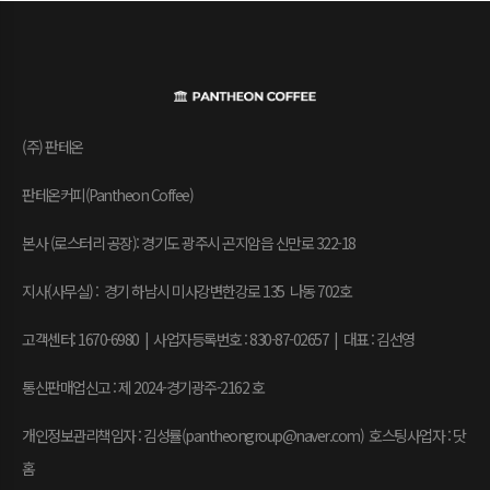
(주) 판테온
판테온커피(Pantheon Coffee)
본사 (로스터리 공장): 경기도 광주시 곤지암읍 신만로 322-18
지사(사무실) : 경기 하남시 미사강변한강로 135 나동 702호
고객센터: 1670-6980 | 사업자등록번호 : 830-87-02657
|
대표 : 김선영
통신판매업신고 : 제 2024-경기광주-2162 호
개인정보관리책임자 : 김성률(pantheongroup@naver.com) 호스팅사업자 : 닷
홈