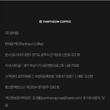
(주) 판테온
판테온커피(Pantheon Coffee)
본사 (로스터리 공장): 경기도 광주시 곤지암읍 신만로 322-18
지사(사무실) : 경기 하남시 미사강변한강로 135 나동 702호
고객센터: 1670-6980 | 사업자등록번호 : 830-87-02657
|
대표 : 김선영
통신판매업신고 : 제 2024-경기광주-2162 호
개인정보관리책임자 : 김성률(pantheongroup@naver.com) 호스팅사업자 : 닷
홈