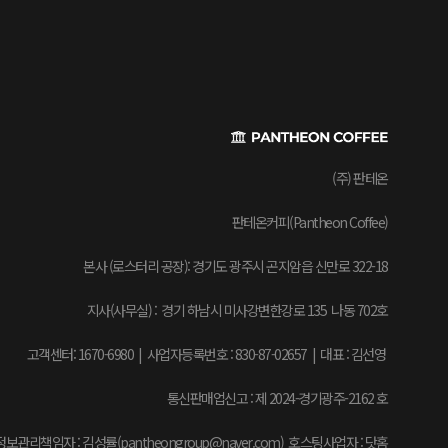
(주) 판테온
판테온커피(Pantheon Coffee)
본사 (로스터리 공장): 경기도 광주시 곤지암읍 신만로 322-18
지사(사무실) : 경기 하남시 미사강변한강로 135 나동 702호
고객센터: 1670-6980 | 사업자등록번호 : 830-87-02657
|
대표 : 김선영
통신판매업신고 : 제 2024-경기광주-2162 호
보관리책임자 : 김성률(pantheongroup@naver.com) 호스팅사업자 : 닷홈