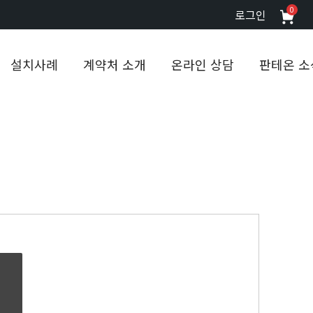
0
로그인
설치사례
계약처 소개
온라인 상담
판테온 소