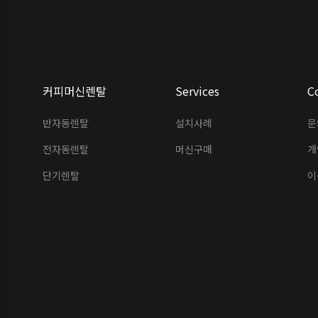
커피머신렌탈
Services
C
반자동렌탈
설치사례
문
전자동렌탈
머신구매
개
단기렌탈
이