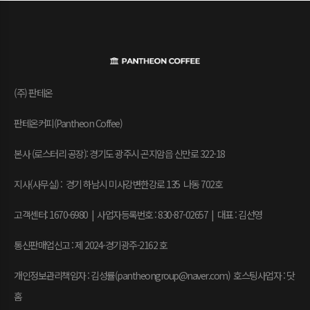
(주) 판테온
판테온커피(Pantheon Coffee)
본사 (로스터리 공장): 경기도 광주시 곤지암읍 신만로 322-18
지사(사무실) : 경기 하남시 미사강변한강로 135 나동 702호
고객센터: 1670-6980 | 사업자등록번호 : 830-87-02657
|
대표 : 김선영
통신판매업신고 : 제 2024-경기광주-2162 호
개인정보관리책임자 : 김성률(pantheongroup@naver.com) 호스팅사업자 : 닷
홈