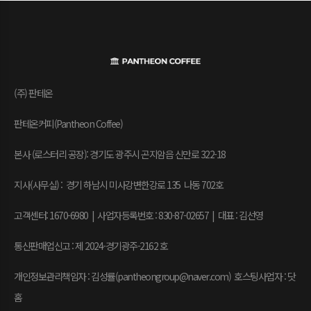
(주) 판테온
판테온커피(Pantheon Coffee)
본사 (로스터리 공장): 경기도 광주시 곤지암읍 신만로 322-18
지사(사무실) : 경기 하남시 미사강변한강로 135 나동 702호
고객센터: 1670-6980 | 사업자등록번호 : 830-87-02657
|
대표 : 김선영
통신판매업신고 : 제 2024-경기광주-2162 호
개인정보관리책임자 : 김성률(pantheongroup@naver.com) 호스팅사업자 : 닷
홈