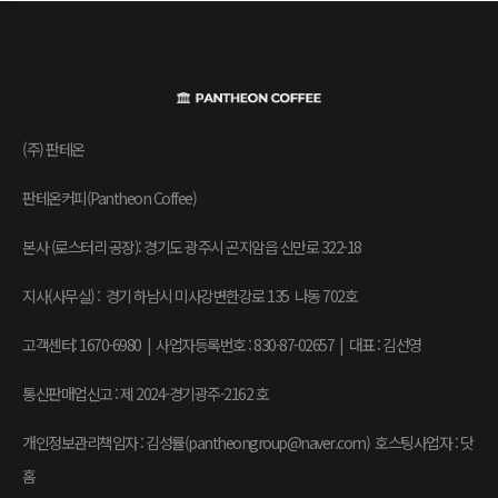
(주) 판테온
판테온커피(Pantheon Coffee)
본사 (로스터리 공장): 경기도 광주시 곤지암읍 신만로 322-18
지사(사무실) : 경기 하남시 미사강변한강로 135 나동 702호
고객센터: 1670-6980 | 사업자등록번호 : 830-87-02657
|
대표 : 김선영
통신판매업신고 : 제 2024-경기광주-2162 호
개인정보관리책임자 : 김성률(pantheongroup@naver.com) 호스팅사업자 : 닷
홈