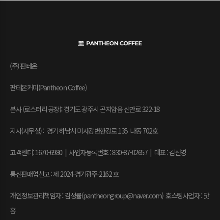
(주) 판테온
판테온커피(Pantheon Coffee)
본사 (로스터리 공장): 경기도 광주시 곤지암읍 신만로 322-18
지사(사무실) : 경기 하남시 미사강변한강로 135 나동 702호
고객센터: 1670-6980 | 사업자등록번호 : 830-87-02657
|
대표 : 김선영
통신판매업신고 : 제 2024-경기광주-2162 호
개인정보관리책임자 : 김성률(pantheongroup@naver.com) 호스팅사업자 : 닷
홈