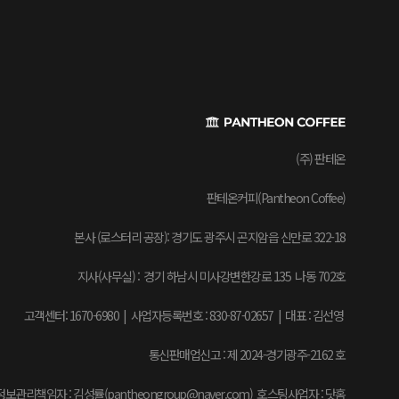
(주) 판테온
판테온커피(Pantheon Coffee)
본사 (로스터리 공장): 경기도 광주시 곤지암읍 신만로 322-18
지사(사무실) : 경기 하남시 미사강변한강로 135 나동 702호
고객센터: 1670-6980 | 사업자등록번호 : 830-87-02657
|
대표 : 김선영
통신판매업신고 : 제 2024-경기광주-2162 호
보관리책임자 : 김성률(pantheongroup@naver.com) 호스팅사업자 : 닷홈