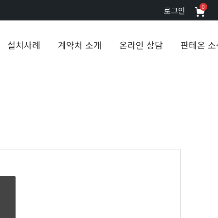
0
로그인
설치사례
계약처 소개
온라인 상담
판테온 소