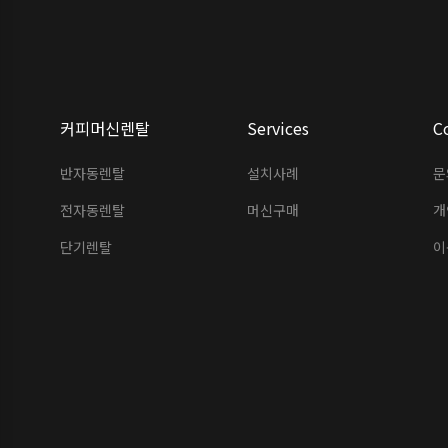
커피머신렌탈
Services
C
반자동렌탈
설치사례
문
전자동렌탈
머신구매
개
단기렌탈
이