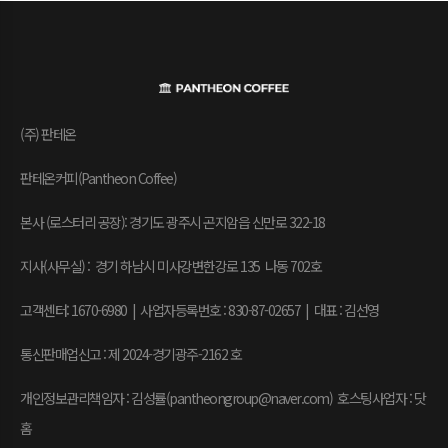
(주) 판테온
판테온커피(Pantheon Coffee)
본사 (로스터리 공장): 경기도 광주시 곤지암읍 신만로 322-18
지사(사무실) : 경기 하남시 미사강변한강로 135 나동 702호
고객센터: 1670-6980 | 사업자등록번호 : 830-87-02657
|
대표 : 김선영
통신판매업신고 : 제 2024-경기광주-2162 호
개인정보관리책임자 : 김성률(pantheongroup@naver.com) 호스팅사업자 : 닷
홈